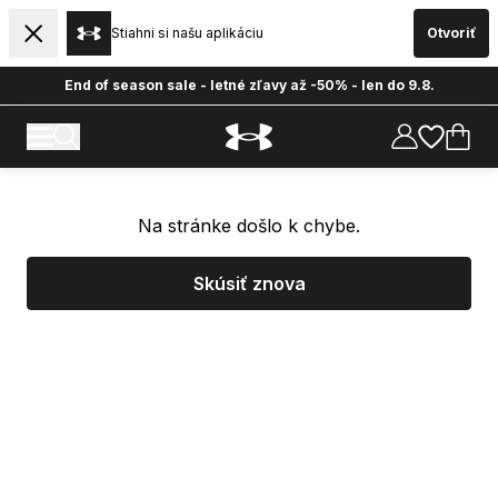
Stiahni si našu aplikáciu
Otvoriť
End of season sale - letné zľavy až -50% - len do 9.8.
Na stránke došlo k chybe.
Skúsiť znova