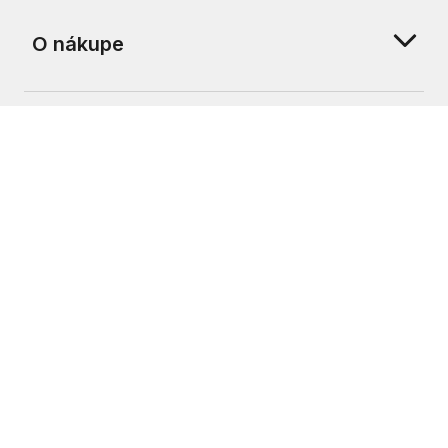
O nákupe
O nás
Zákaznícka podpora