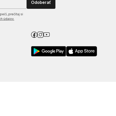
Odoberať
ečí, prečítaj si
h údajov.