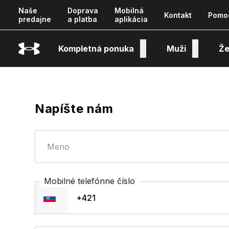
Naše
Doprava
Mobilná
Kontakt
Pomo
predajne
a platba
aplikácia
Kompletná ponuka
Muži
Že
Napíšte nám
Kontakt
Meno
Mobilné telefónne číslo