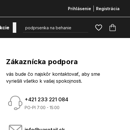
Prihlásenie
Registrácia
kcie
Zákaznícka podpora
vás bude čo najskôr kontaktovať, aby sme
vyriešili všetko k vašej spokojnosti.
+421 233 221 084
PO
-
PI
7:00 - 15:00
info@uaretail.sk