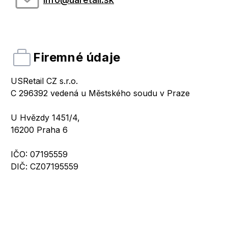
Firemné údaje
USRetail CZ s.r.o.
C 296392 vedená u Městského soudu v Praze
U Hvězdy 1451/4
,
16200
Praha 6
IČO:
07195559
DIČ:
CZ07195559