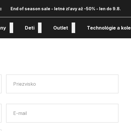
c
End of season sale - letné zľavy až -50% - len do 9.8.
ny
Deti
Outlet
Technológie a kole
Priezvisko
E-mail