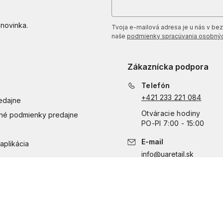
 novinka.
Tvoja e-mailová adresa je u nás v bezp
naše
podmienky spracúvania osobnýc
Zákaznícka podpora
Telefón
+421 233 221 084
edajne
Otváracie hodiny
é podmienky predajne
PO
-
PI
7:00 - 15:00
E-mail
aplikácia
info@uaretail.sk
Kontaktný formulár