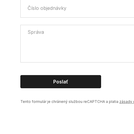
Číslo objednávky
Správa
Poslať
Tento formulár je chránený službou reCAPTCHA a platia
zásady 