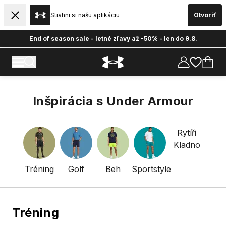
Stiahni si našu aplikáciu
Otvoriť
End of season sale - letné zľavy až -50% - len do 9.8.
Inšpirácia s Under Armour
Rytíři
Kladno
Tréning
Golf
Beh
Sportstyle
Tréning