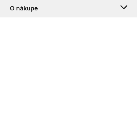
O nákupe
O nás
Zákaznícka podpora