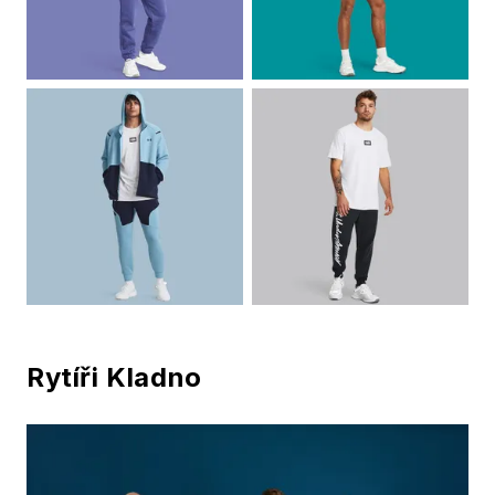
Rytíři Kladno