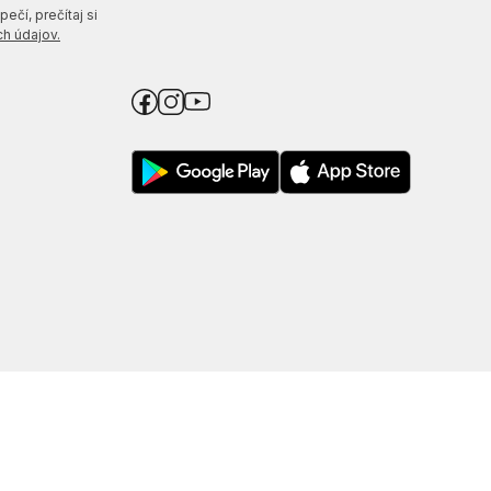
ečí, prečítaj si
h údajov.