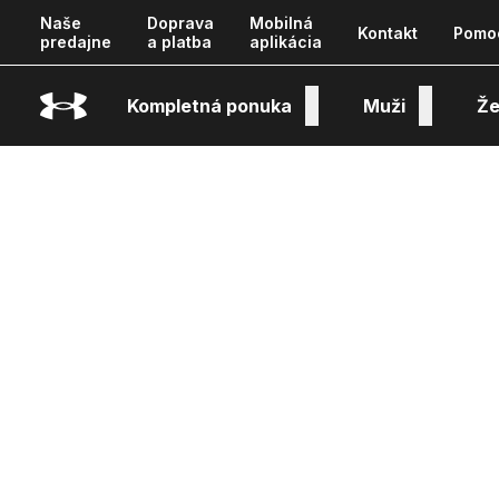
Naše
Doprava
Mobilná
Kontakt
Pomo
predajne
a platba
aplikácia
Kompletná ponuka
Muži
Že