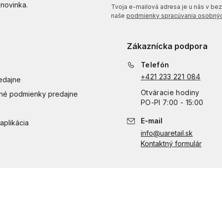
 novinka.
Tvoja e-mailová adresa je u nás v bezp
naše
podmienky spracúvania osobnýc
Zákaznícka podpora
Telefón
+421 233 221 084
edajne
Otváracie hodiny
é podmienky predajne
PO
-
PI
7:00 - 15:00
E-mail
aplikácia
info@uaretail.sk
Kontaktný formulár