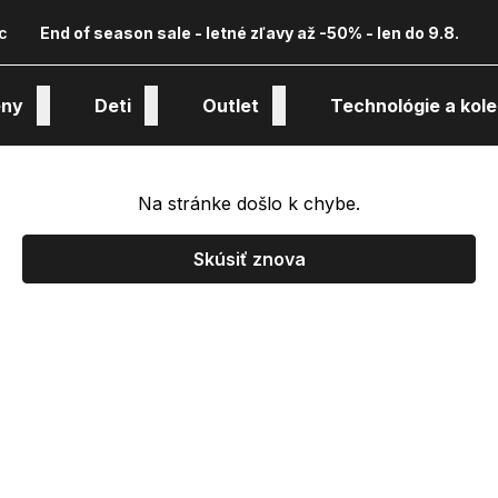
c
End of season sale - letné zľavy až -50% - len do 9.8.
ny
Deti
Outlet
Technológie a kole
Na stránke došlo k chybe.
Skúsiť znova