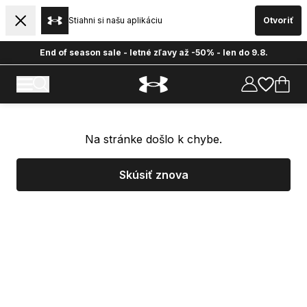
Stiahni si našu aplikáciu
Otvoriť
End of season sale - letné zľavy až -50% - len do 9.8.
Na stránke došlo k chybe.
Skúsiť znova