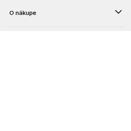
O nákupe
O nás
Zákaznícka podpora