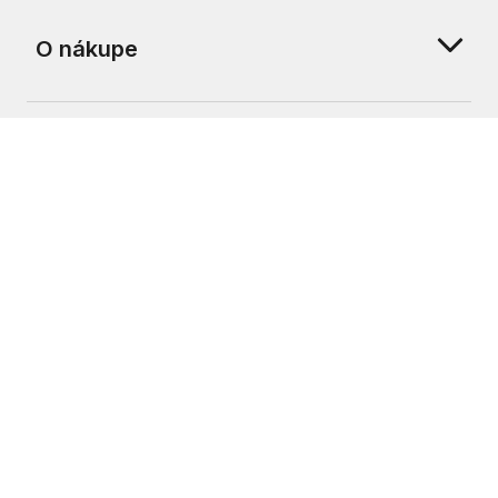
O nákupe
O nás
Zákaznícka podpora