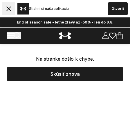
Stiahni si našu aplikáciu
Otvoriť
End of season sale - letné zľavy až -50% - len do 9.8.
Na stránke došlo k chybe.
Skúsiť znova