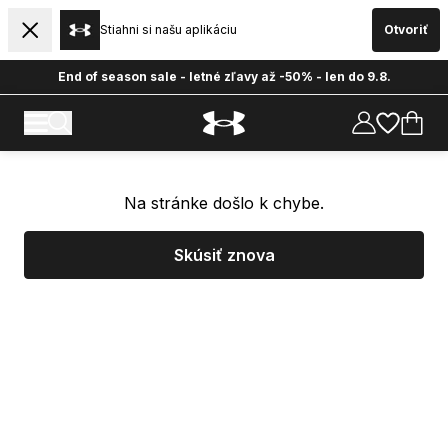
Stiahni si našu aplikáciu
Otvoriť
End of season sale - letné zľavy až -50% - len do 9.8.
Na stránke došlo k chybe.
Skúsiť znova