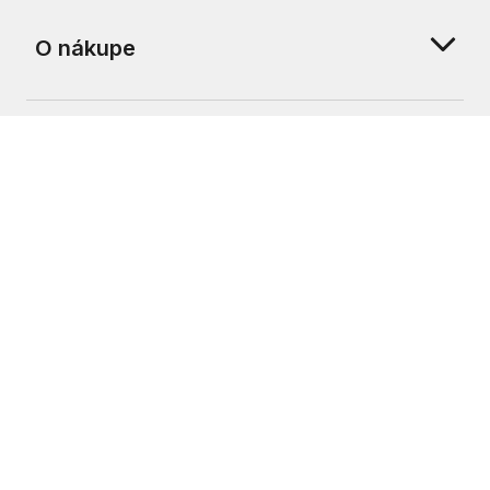
O nákupe
O nás
Zákaznícka podpora