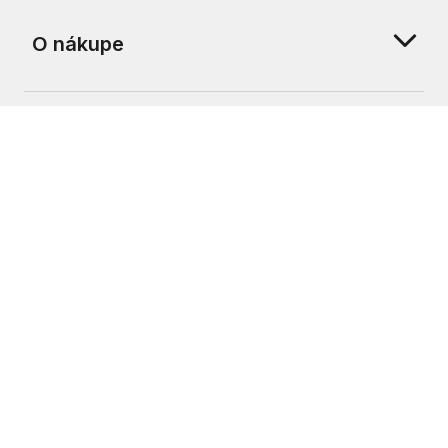
O nákupe
O nás
Zákaznícka podpora