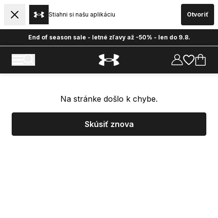
Stiahni si našu aplikáciu
Otvoriť
End of season sale - letné zľavy až -50% - len do 9.8.
Na stránke došlo k chybe.
Skúsiť znova