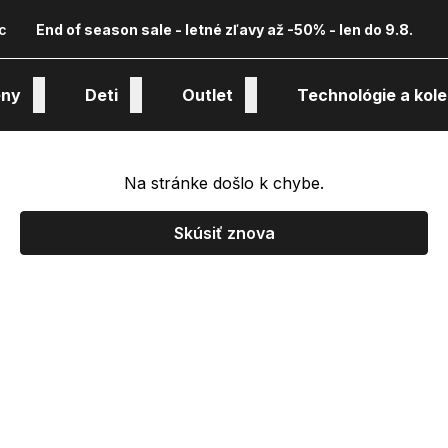
c
End of season sale - letné zľavy až -50% - len do 9.8.
ny
Deti
Outlet
Technológie a kole
Na stránke došlo k chybe.
Skúsiť znova