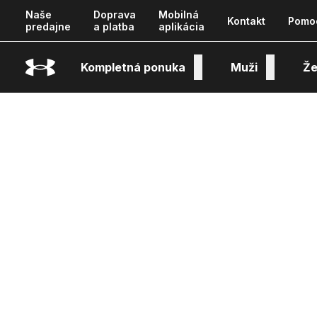
Naše
Doprava
Mobilná
Kontakt
Pomo
predajne
a platba
aplikácia
Kompletná ponuka
Muži
Že