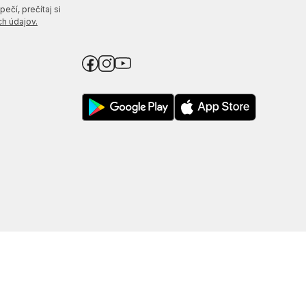
ečí, prečítaj si
h údajov.