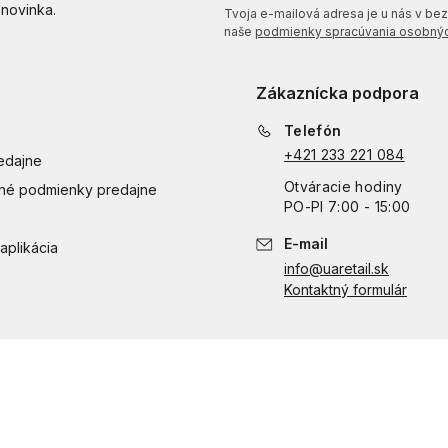
 novinka.
Tvoja e-mailová adresa je u nás v bezp
naše
podmienky spracúvania osobnýc
Zákaznícka podpora
Telefón
+421 233 221 084
edajne
Otváracie hodiny
é podmienky predajne
PO
-
PI
7:00 - 15:00
E-mail
aplikácia
info@uaretail.sk
Kontaktný formulár