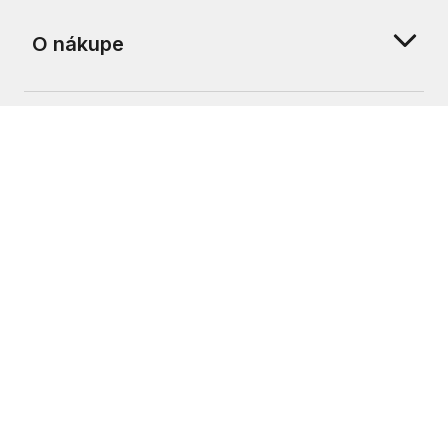
O nákupe
O nás
Zákaznícka podpora