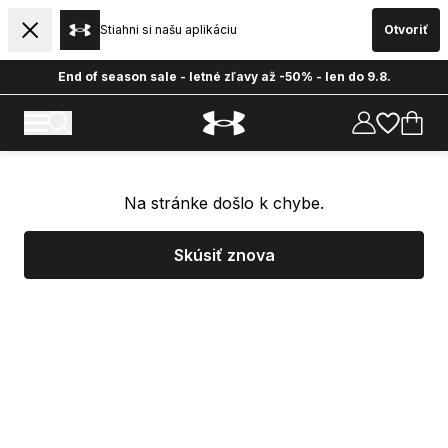
Stiahni si našu aplikáciu
Otvoriť
End of season sale - letné zľavy až -50% - len do 9.8.
Na stránke došlo k chybe.
Skúsiť znova