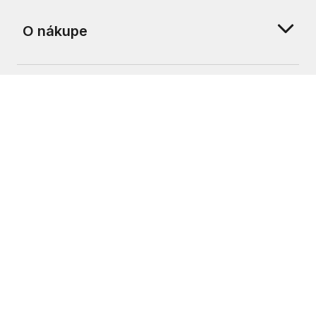
O nákupe
O nás
Zákaznícka podpora