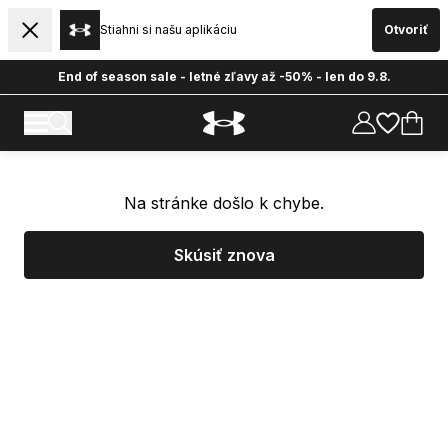
Stiahni si našu aplikáciu
Otvoriť
End of season sale - letné zľavy až -50% - len do 9.8.
Na stránke došlo k chybe.
Skúsiť znova