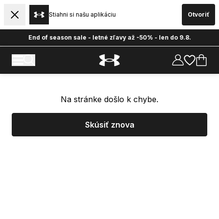
Stiahni si našu aplikáciu
Otvoriť
End of season sale - letné zľavy až -50% - len do 9.8.
Na stránke došlo k chybe.
Skúsiť znova