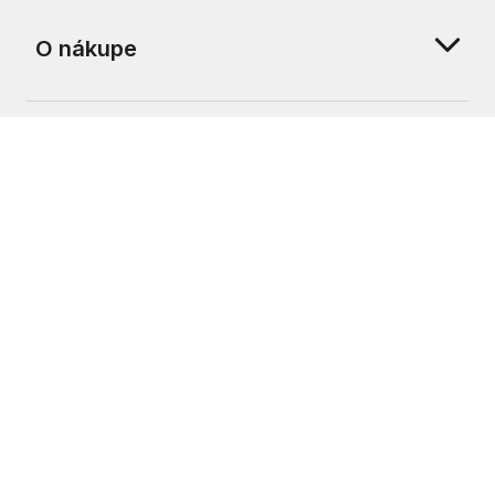
O nákupe
O nás
Zákaznícka podpora