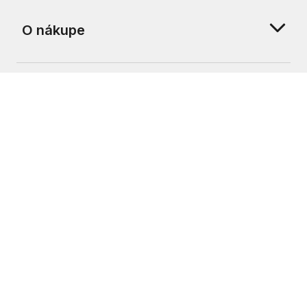
O nákupe
O nás
Zákaznícka podpora