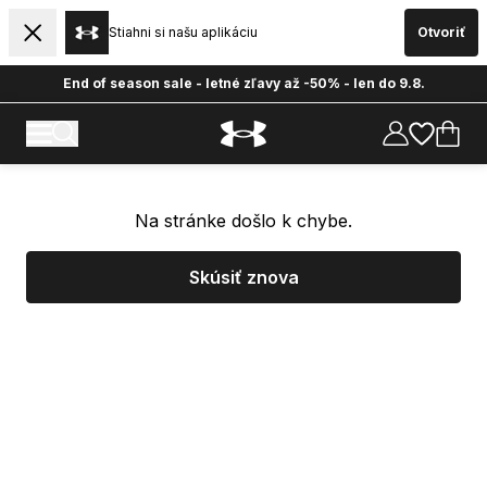
Stiahni si našu aplikáciu
Otvoriť
End of season sale - letné zľavy až -50% - len do 9.8.
Na stránke došlo k chybe.
Skúsiť znova