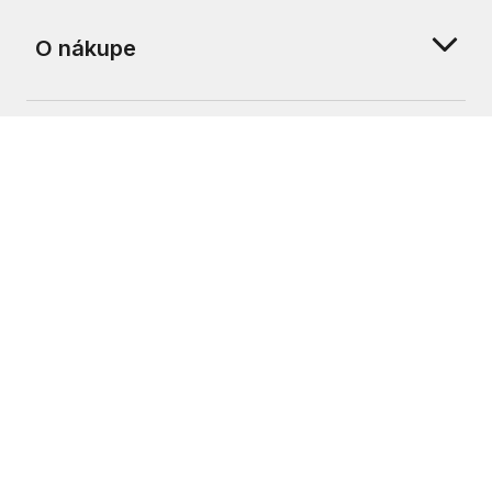
O nákupe
O nás
Zákaznícka podpora