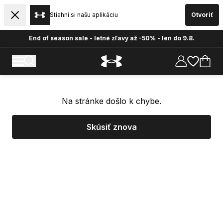
Stiahni si našu aplikáciu
Otvoriť
End of season sale - letné zľavy až -50% - len do 9.8.
Na stránke došlo k chybe.
Skúsiť znova