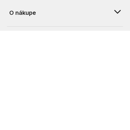
O nákupe
O nás
Zákaznícka podpora