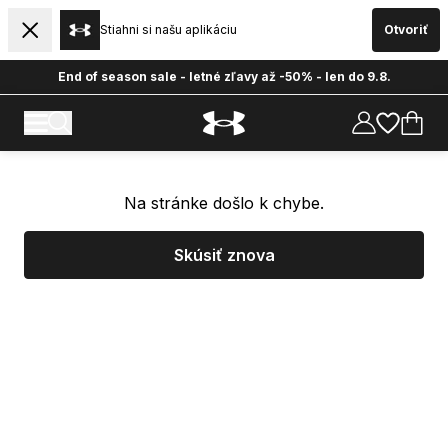
Stiahni si našu aplikáciu
Otvoriť
End of season sale - letné zľavy až -50% - len do 9.8.
Na stránke došlo k chybe.
Skúsiť znova