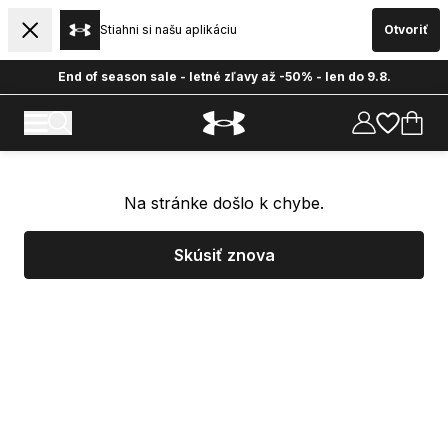
Stiahni si našu aplikáciu
Otvoriť
End of season sale - letné zľavy až -50% - len do 9.8.
Na stránke došlo k chybe.
Skúsiť znova