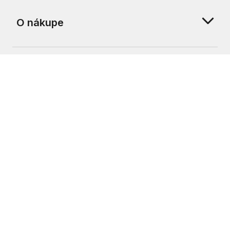
O nákupe
O nás
Zákaznícka podpora