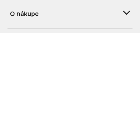
O nákupe
O nás
Zákaznícka podpora