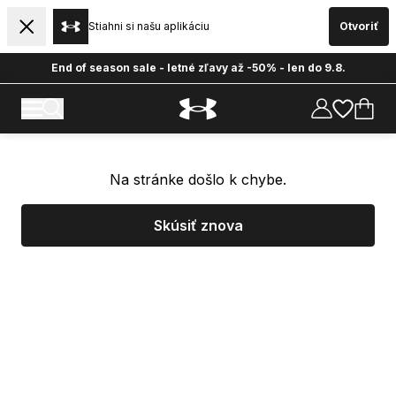
Stiahni si našu aplikáciu
Otvoriť
End of season sale - letné zľavy až -50% - len do 9.8.
Na stránke došlo k chybe.
Skúsiť znova