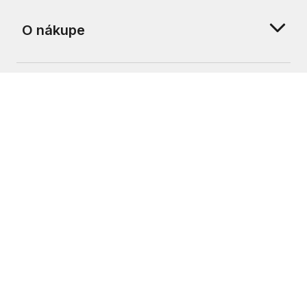
O nákupe
O nás
Zákaznícka podpora