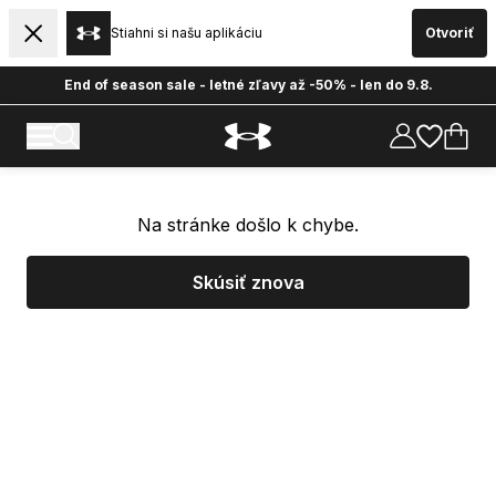
Stiahni si našu aplikáciu
Otvoriť
End of season sale - letné zľavy až -50% - len do 9.8.
Na stránke došlo k chybe.
Skúsiť znova