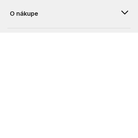
O nákupe
O nás
Zákaznícka podpora