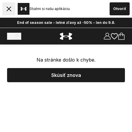
Stiahni si našu aplikáciu
Otvoriť
End of season sale - letné zľavy až -50% - len do 9.8.
Na stránke došlo k chybe.
Skúsiť znova