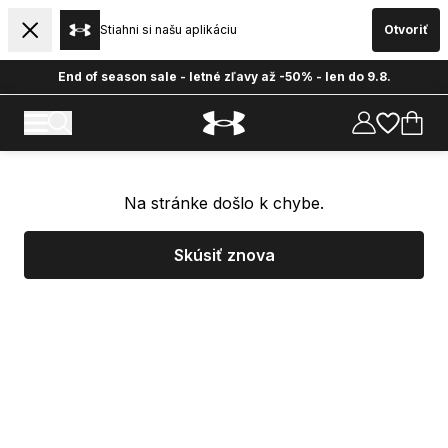
Stiahni si našu aplikáciu
Otvoriť
End of season sale - letné zľavy až -50% - len do 9.8.
Na stránke došlo k chybe.
Skúsiť znova