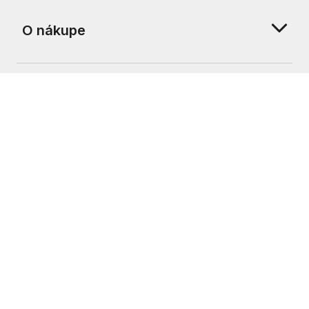
O nákupe
O nás
Zákaznícka podpora