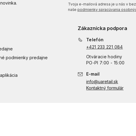
 novinka.
Tvoja e-mailová adresa je u nás v bezp
naše
podmienky spracúvania osobnýc
Zákaznícka podpora
Telefón
+421 233 221 084
edajne
Otváracie hodiny
é podmienky predajne
PO
-
PI
7:00 - 15:00
E-mail
aplikácia
info@uaretail.sk
Kontaktný formulár