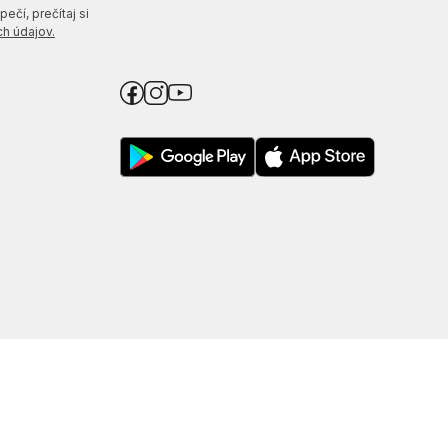
ečí, prečítaj si
h údajov.