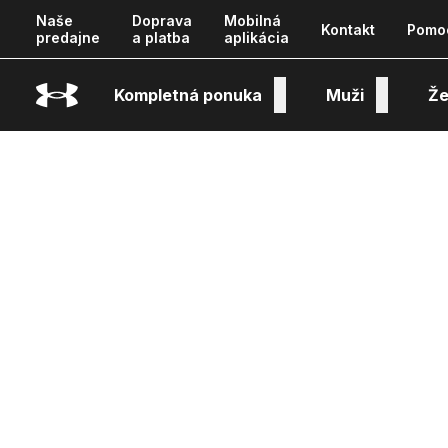
Naše
Doprava
Mobilná
Kontakt
Pomo
predajne
a platba
aplikácia
Kompletná ponuka
Muži
Že