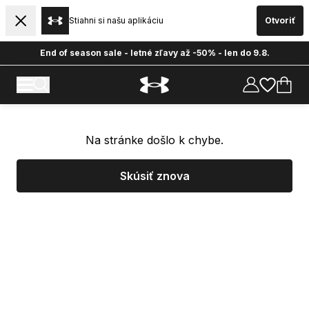
Stiahni si našu aplikáciu
Otvoriť
End of season sale - letné zľavy až -50% - len do 9.8.
Na stránke došlo k chybe.
Skúsiť znova