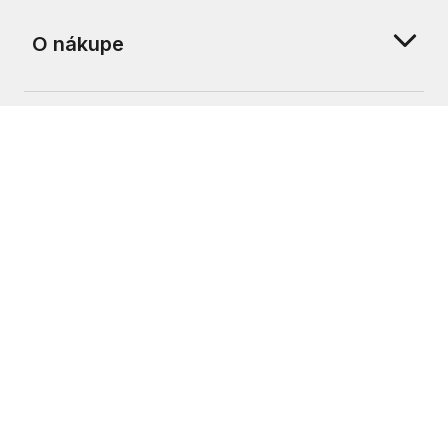
O nákupe
O nás
Zákaznícka podpora