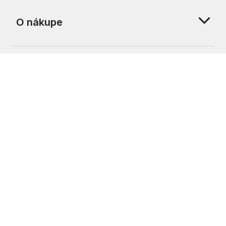
O nákupe
O nás
Zákaznícka podpora