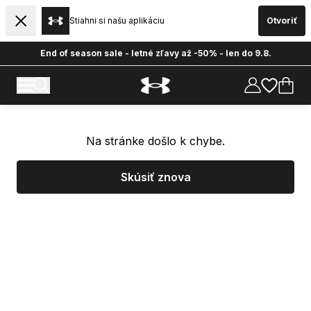
Stiahni si našu aplikáciu
Otvoriť
End of season sale - letné zľavy až -50% - len do 9.8.
Na stránke došlo k chybe.
Skúsiť znova