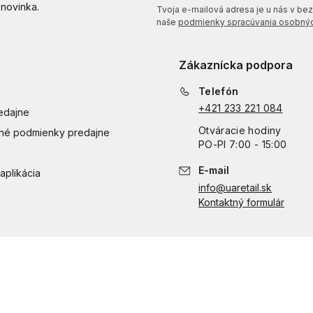
 novinka.
Tvoja e-mailová adresa je u nás v bezp
naše
podmienky spracúvania osobnýc
Zákaznícka podpora
Telefón
+421 233 221 084
edajne
Otváracie hodiny
é podmienky predajne
PO
-
PI
7:00 - 15:00
E-mail
aplikácia
info@uaretail.sk
Kontaktný formulár