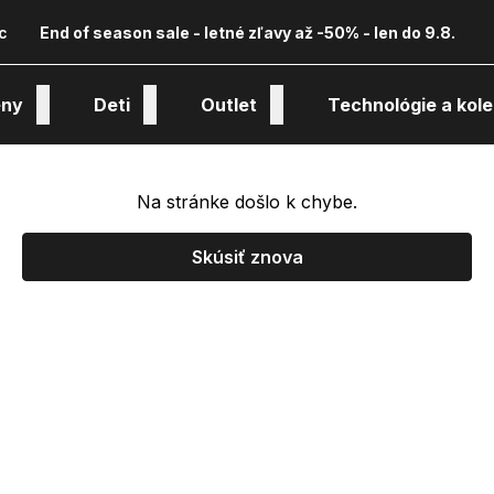
c
End of season sale - letné zľavy až -50% - len do 9.8.
ny
Deti
Outlet
Technológie a kole
Na stránke došlo k chybe.
Skúsiť znova