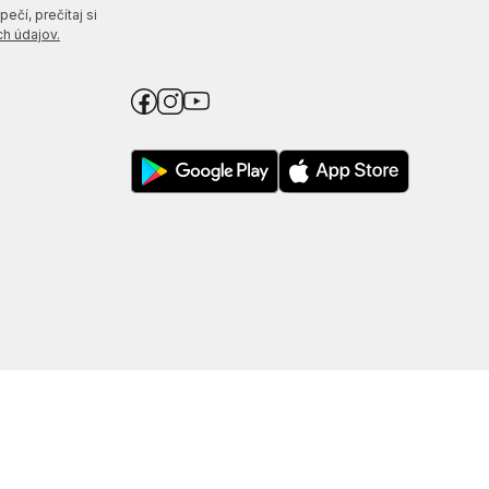
ečí, prečítaj si
h údajov.