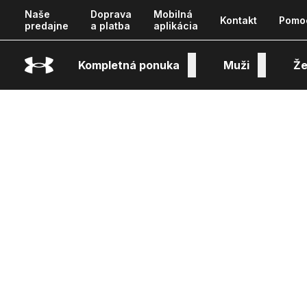
Naše
Doprava
Mobilná
Kontakt
Pomo
predajne
a platba
aplikácia
Kompletná ponuka
Muži
Že