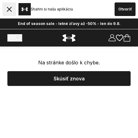
Stiahni si našu aplikáciu
Otvoriť
End of season sale - letné zľavy až -50% - len do 9.8.
Na stránke došlo k chybe.
Skúsiť znova