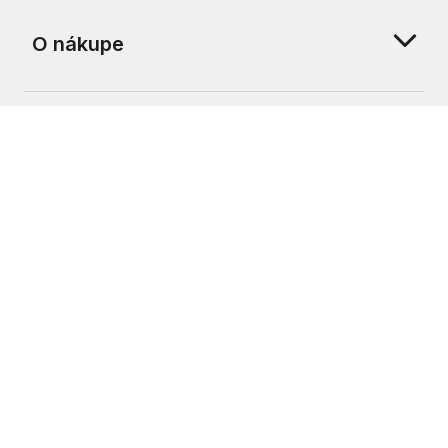
O nákupe
O nás
Zákaznícka podpora