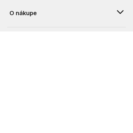
O nákupe
O nás
Zákaznícka podpora