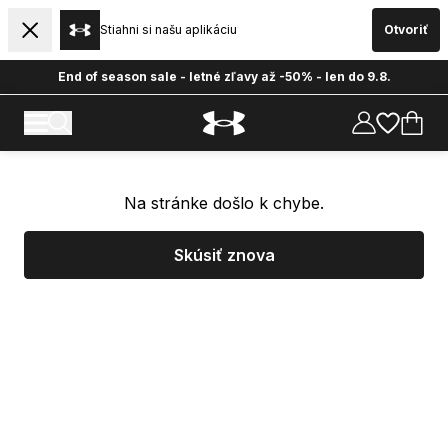
Stiahni si našu aplikáciu
Otvoriť
End of season sale - letné zľavy až -50% - len do 9.8.
Na stránke došlo k chybe.
Skúsiť znova