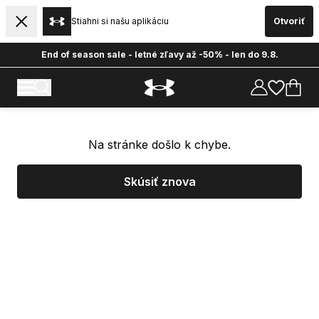
Stiahni si našu aplikáciu
Otvoriť
End of season sale - letné zľavy až -50% - len do 9.8.
Na stránke došlo k chybe.
Skúsiť znova