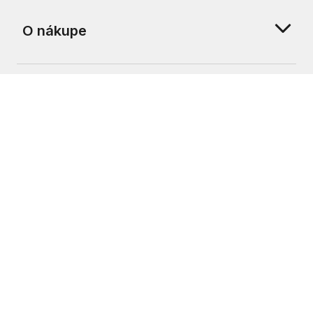
O nákupe
O nás
Zákaznícka podpora