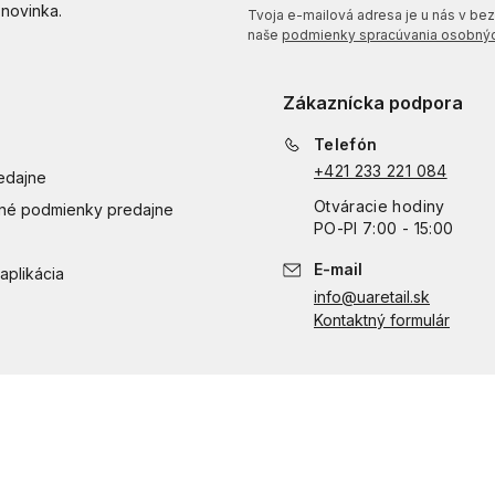
 novinka.
Tvoja e-mailová adresa je u nás v bezp
naše
podmienky spracúvania osobnýc
Zákaznícka podpora
Telefón
+421 233 221 084
edajne
Otváracie hodiny
é podmienky predajne
PO
-
PI
7:00 - 15:00
E-mail
aplikácia
info@uaretail.sk
Kontaktný formulár