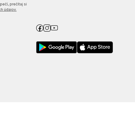
ečí, prečítaj si
h údajov.