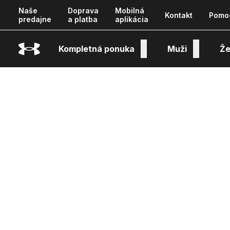
Naše
Doprava
Mobilná
Kontakt
Pomo
predajne
a platba
aplikácia
Kompletná ponuka
Muži
Že