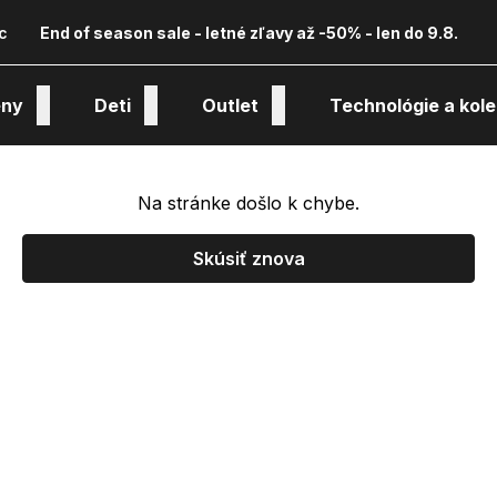
c
End of season sale - letné zľavy až -50% - len do 9.8.
ny
Deti
Outlet
Technológie a kole
Na stránke došlo k chybe.
Skúsiť znova