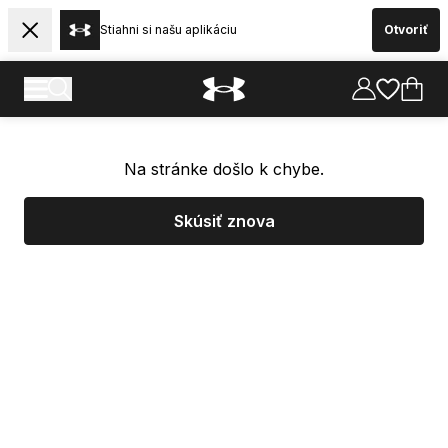
Stiahni si našu aplikáciu
Otvoriť
Na stránke došlo k chybe.
Skúsiť znova