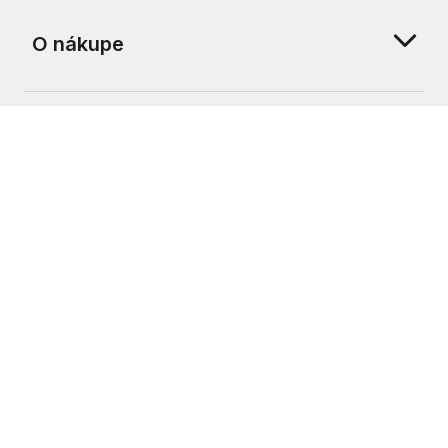
O nákupe
O nás
Zákaznícka podpora