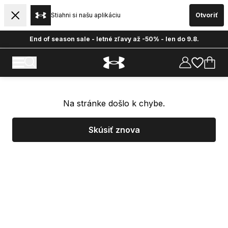
Stiahni si našu aplikáciu
Otvoriť
End of season sale - letné zľavy až -50% - len do 9.8.
Na stránke došlo k chybe.
Skúsiť znova