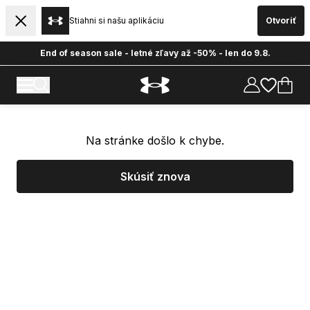
Stiahni si našu aplikáciu
Otvoriť
End of season sale - letné zľavy až -50% - len do 9.8.
Na stránke došlo k chybe.
Skúsiť znova