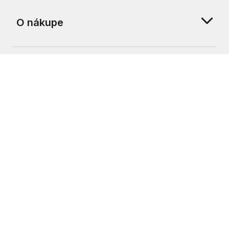
O nákupe
O nás
Zákaznícka podpora