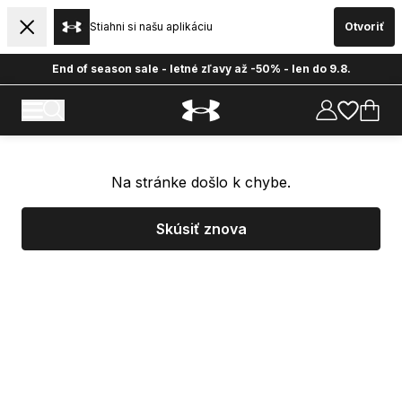
Stiahni si našu aplikáciu
Otvoriť
End of season sale - letné zľavy až -50% - len do 9.8.
Na stránke došlo k chybe.
Skúsiť znova