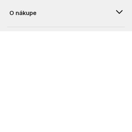
O nákupe
O nás
Zákaznícka podpora