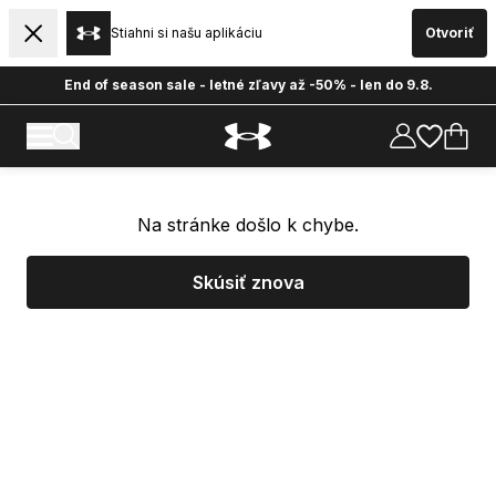
Stiahni si našu aplikáciu
Otvoriť
End of season sale - letné zľavy až -50% - len do 9.8.
Na stránke došlo k chybe.
Skúsiť znova