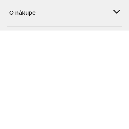
O nákupe
O nás
Zákaznícka podpora