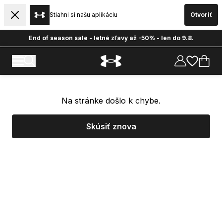
Stiahni si našu aplikáciu
Otvoriť
End of season sale - letné zľavy až -50% - len do 9.8.
Na stránke došlo k chybe.
Skúsiť znova