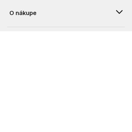
O nákupe
O nás
Zákaznícka podpora